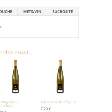
OUCHE
METS/VIN
SUCROSITÉ
nd
-être aussi…
esling Cuvée
Sylvaner Vieilles Vignes
rticulière
7,20
€