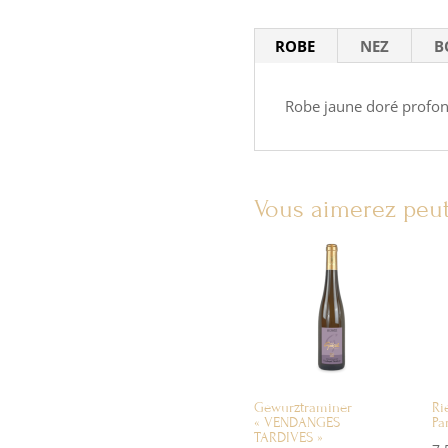
ROBE
NEZ
B
Robe jaune doré profo
Vous aimerez peut
Gewurztraminer
Ri
« VENDANGES
Pa
TARDIVES »