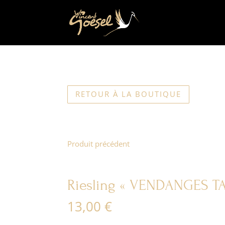
RETOUR À LA BOUTIQUE
Produit précédent
Riesling « VENDANGES T
13,00
€