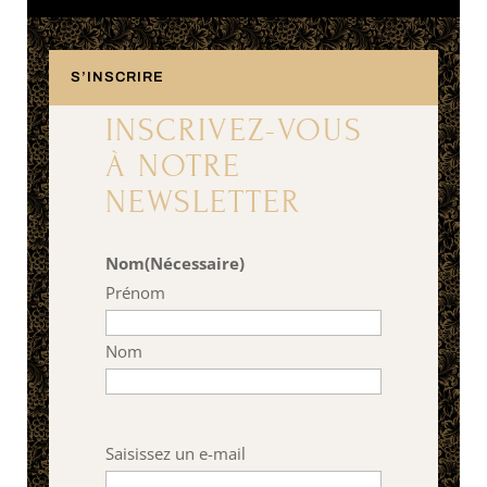
S’INSCRIRE
INSCRIVEZ-VOUS
À NOTRE
NEWSLETTER
Nom
(Nécessaire)
Prénom
Nom
E-
Saisissez un e-mail
mail
(Nécessaire)