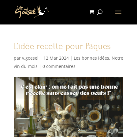
L’idée recette pour Pâques
par
v.goesel
|
12 Mar 2024
|
Les bonnes idées
,
Notre
vin du mois
|
0 commentaires